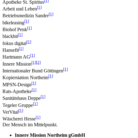
[1]
Apotheke St. Spiritus
[1]
Arbeit und Leben
[1]
Betriebsmedizin Sander
[1]
bikeleasing
[1]
Biohof Penk
[1]
blackbit
[1]
fokus digital
[1]
Hansefit
[1]
Hartmann AG
[1]
[2]
Innere Mission
[1]
Internationaler Bund Göttingen
[1]
Kopierstation Northeim
[1]
MPSN-Design
[1]
Rats-Apotheke
[1]
Sanitätshaus Deppe
[1]
Tegeler Gruppe
[1]
VerVital
[1]
Wäscherei Hesse
Der Mensch im Mittelpunkt.
Innere Mission Northeim gGmbH